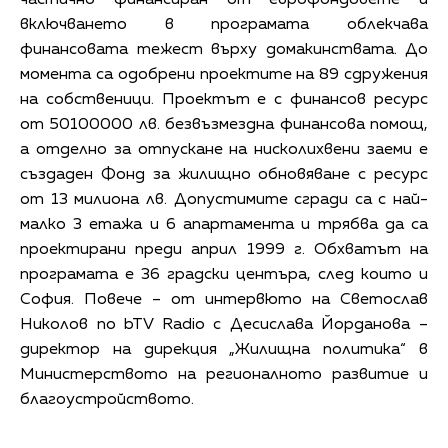
включването в програмата облекчава
финансовата тежест върху домакинствата. До
момента са одобрени проектите на 89 сдружения
на собственици. Проектът е с финансов ресурс
от 50100000 лв. безвъзмездна финансова помощ,
а отделно за отпускане на нисколихвени заеми е
създаден Фонд за жилищно обновяване с ресурс
от 13 милиона лв. Допустимите сгради са с най-
малко 3 етажа и 6 апартамента и трябва да са
проектирани преди април 1999 г. Обхватът на
програмата е 36 градски центъра, след които и
София. Повече – от интервюто на Светослав
Николов по bTV Radio с Десислава Йорданова –
директор на дирекция „Жилищна политика“ в
Министерството на регионалното развитие и
благоустройството.