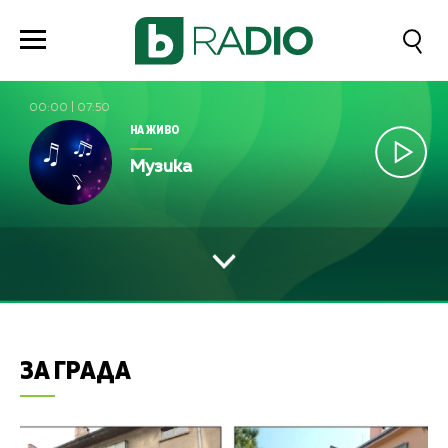
00:00
|
07:50
НА ЖИВО
Музика
ЗА ГРАДА