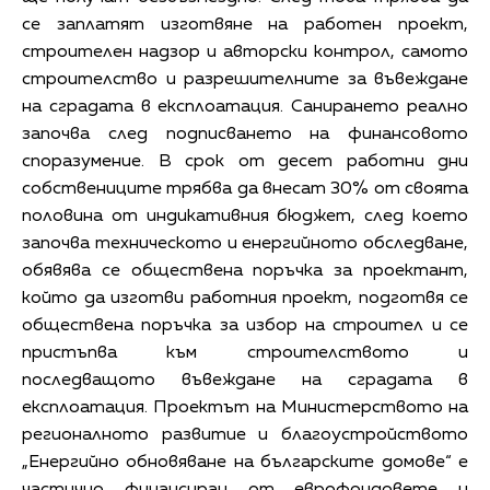
се заплатят изготвяне на работен проект,
строителен надзор и авторски контрол, самото
строителство и разрешителните за въвеждане
на сградата в експлоатация. Санирането реално
започва след подписването на финансовото
споразумение. В срок от десет работни дни
собствениците трябва да внесат 30% от своята
половина от индикативния бюджет, след което
започва техническото и енергийното обследване,
обявява се обществена поръчка за проектант,
който да изготви работния проект, подготвя се
обществена поръчка за избор на строител и се
пристъпва към строителството и
последващото въвеждане на сградата в
експлоатация. Проектът на Министерството на
регионалното развитие и благоустройството
„Енергийно обновяване на българските домове“ е
частично финансиран от еврофондовете и