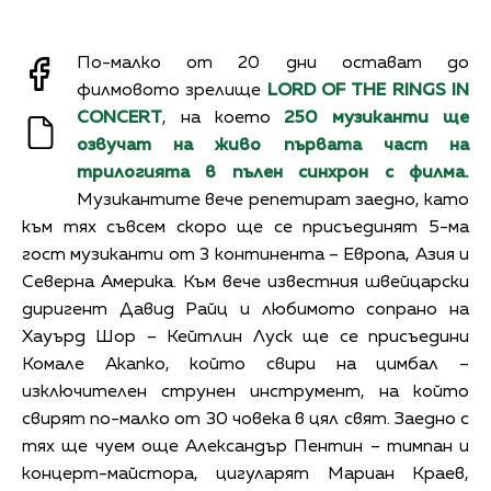
По-малко от 20 дни остават до
филмовото зрелище
LORD OF THE RINGS IN
CONCERT
, на което
250
музиканти ще
озвучат на живо първата част на
трилогията в пълен синхрон с филма.
Музикантите вече репетират заедно, като
към тях съвсем скоро ще се присъединят 5-ма
гост музиканти от 3 континента – Eвропа, Азия и
Северна Америка. Към вече известния швейцарски
диригент Давид Райц и любимото сопрано на
Хауърд Шор – Кейтлин Луск ще се присъедини
Комале Акапко, който свири на цимбал –
изключителен струнен инструмент, на който
свирят по-малко от 30 човека в цял свят. Заедно с
тях ще чуем още Александър Пентин – тимпан и
концерт-майстора, цигуларят Мариан Краев,