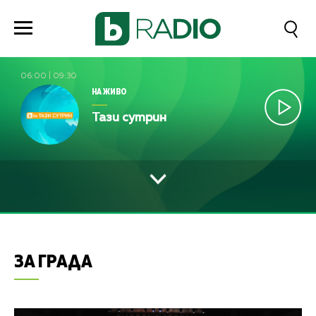
06:00
|
09:30
НА ЖИВО
Тази сутрин
ЗА ГРАДА