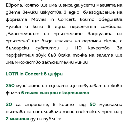
Европа, която ще има шанса да усети магията на
двете велики изкуства в едно, благодарение на
формата Movies in Concert, който обединява
музика и кино в една перфектна симбиоза.
„Властелинът на пръстените: Задругата на
пръстена“ ще бъде излъчен на огромен екран, с
български субтитри и HD качество. За
перфектния звук във всяка точка на залата ще
има множество закъснителни линии.
LOTR in Concert
в цифри
250
музиканти на сцената ще озвучават на живо
филма
в пълен синхрон с картината
20
са страните, в които над
50
музикални
състава са изпълнявали този спектакъл пред над
2 милиона
души публика.