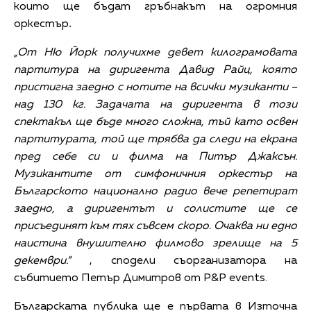
които ще бъдат гръбнакът на огромния
оркестър
.
„От Ню Йорк получихме девет килограмовата
партитура на диригента Давид Райц, която
пристигна заедно с нотите на всички музиканти –
над 130 кг. Задачата на диригента в този
спектакъл ще бъде много сложна, тъй като освен
партитурата, той ще трябва да следи на екрана
пред себе си и филма на Питър Джаксън.
Музикантите от симфоничния оркестър на
Българското национално радио вече репетират
заедно, а диригентът и солистите ще се
присъединят към тях съвсем скоро. Очаква ни едно
наистина внушително филмово зрелище на 5
декември.“
, сподели съорганизатора на
събитието Петър Димитров от P&P events.
Българската публика ще е първата в Източна