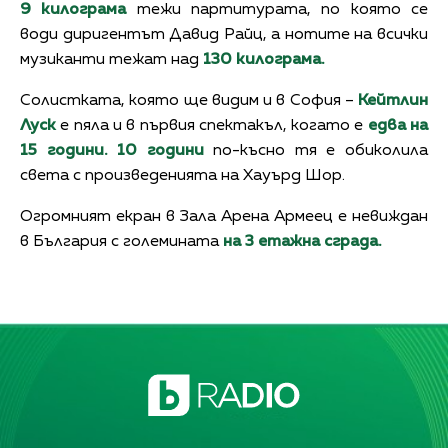
9 килограма
тежи партитурата, по която се
води диригентът Давид Райц, а нотите на всички
музиканти тежат над
130 килограма.
Солистката, която ще видим и в София –
Кейтлин
Луск
е пяла и в първия спектакъл, когато е
едва на
15 години.
10 години
по-късно тя е обиколила
света с произведенията на Хауърд Шор.
Огромният екран в Зала Арена Армеец е невиждан
в България с големината
на 3 етажна сграда.