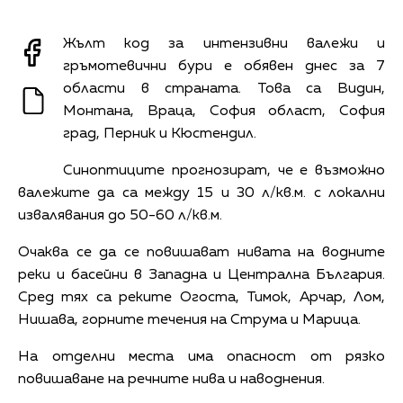
Жълт код за интензивни валежи и
гръмотевични бури е обявен днес за 7
области в страната. Това са Видин,
Монтана, Враца, София област, София
град, Перник и Кюстендил.
Синоптиците прогнозират, че е възможно
валежите да са между 15 и 30 л/кв.м. с локални
извалявания до 50-60 л/кв.м.
Очаква се да се повишават нивата на водните
реки и басейни в Западна и Централна България.
Сред тях са реките Огоста, Тимок, Арчар, Лом,
Нишава, горните течения на Струма и Марица.
На отделни места има опасност от рязко
повишаване на речните нива и наводнения.