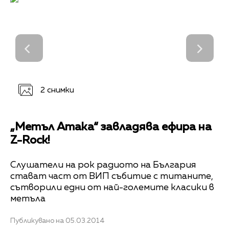
2 снимки
„Метъл Атака“ завладява ефира на
Z-Rock!
Слушатели на рок радиото на България
стават част от ВИП събитие с титаните,
сътворили едни от най-големите класики в
метъла
Публикувано на 05.03.2014