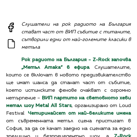
Слушатели на рок радиото на България
стават част от ВИП събитие с титаните,
сътворили едни от най-големите класики в
метъла
Рок радиото на България -
Z-Rock
започва
„Метъл Атака“
в ефира
. Слушателите,
които се включат в новото предизвикателство
ще имат шанса да станат част от събитие,
което истинските фенове очакват с огромно
нетърпение –
ВИП партито на световното хеви
метал шоу
Metal All Stars
, организирано от Loud
Festival.
Четиринайсет от най-великите имена
от съвременната метъл сцена пристигат в
София, за да се качат заедно на сцената за едно
зрелищно и безпрецедентно шоу, а
Z-Rock