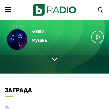
15:05
|
16:00
НА ЖИВО
Музика
ЗА ГРАДА