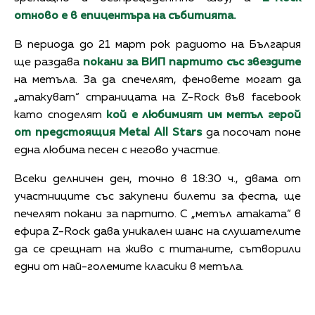
отново е в епицентъра на събитията.
В периода до 21 март рок радиото на България
ще раздава
покани за ВИП партито със звездите
на метъла. За да спечелят, феновете могат да
„атакуват“ страницата на Z-Rock във facebook
като споделят
кой е любимият им метъл герой
от предстоящия
Metal All Stars
да посочат поне
една любима песен с негово участие.
Всеки делничен ден, точно в 18:30 ч., двама от
участниците със закупени билети за феста, ще
печелят покани за партито. С „метъл атаката“ в
ефира Z-Rock дава уникален шанс на слушателите
да се срещнат на живо с титаните, сътворили
едни от най-големите класики в метъла.