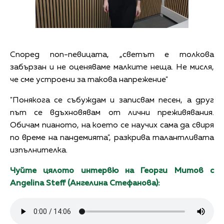
Според поп-певицата, „светът е толкова
забързан и не оценяваме малките неща. Не мисля,
че сме устроени за такова напрежение"
"Понякога се събуждам и записвам песен, а друг
път се вдъхновявам от лични преживявания.
Обичам пианото, на което се научих сама да свиря
по време на пандемията", разкрива талантливата
изпълнителка.
Чуйте цялото интервю на Георги Митов с
Angelina Steff (Ангелина Стефанова):