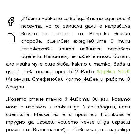
„Моята майка не се вижда в нито един ред в
песента, но се замисли дали е направила
всичко за детето си. Въпреки всички
спорове, оценявам ежедневните й тихи
саможертви, които невинаги остават
оценени. Напомням, че човек е много богат,
ако майка му е още жива, както и татко, баба и
дядо“. Това призна пред bTV Radio
Angelina Steff
(Ангелина Стефанова), която живее и работи в
Лондон.
„Когато стане тъмно в живота, винаги, когато
мама е наоколо и можеш да й се обадиш, носи
светлина. Майка ми е и приятел. Понякога е
трудно да играеш лошото ченге и да играеш
ролята на възпитател“, добави младата надежда