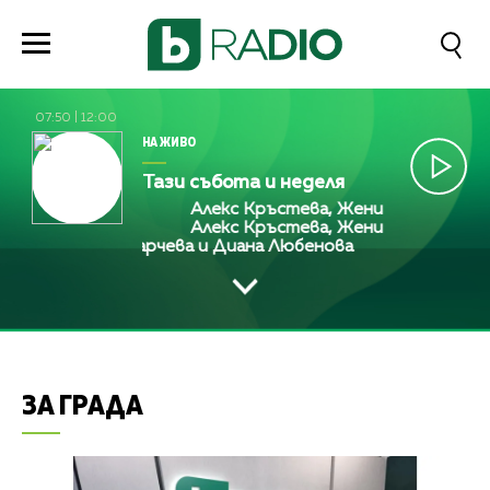
07:50
|
12:00
НА ЖИВО
Тази събота и неделя
на Любенова
Алекс Кръстева, Жени Марчева и Диа
на Любенова
Алекс Кръстева, Жени Марчева и Диа
стева, Жени Марчева и Диана Любенова
Алекс Кръс
ЗА ГРАДА