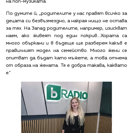
на поп-музиката.
По думите й, „родителите у нас правят всичко за
децата си безвъзмездно, а накрая нищо не остава
за тях. На Запад родителите, например, изискват
наем, ако живеят под един покрив….Хората са
много объркани и в бъдеще ще разберем какъв е
правилният модел на семейство. Много жени се
опитват да бъдат като мъжете, а това отнема
от образа на жената. Тя е добра такава, каквато
е.“