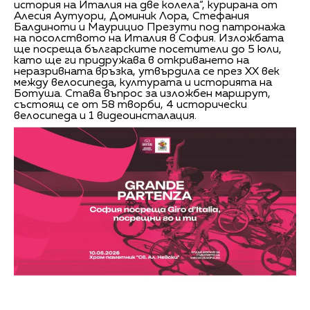
история на Италия на две колела“, курирана от
Алесия Аутуори, Доминик Лора, Стефания
Балдиноти и Маурицио Презути под патронажа
на посолството на Италия в София. Изложбата
ще посреща българските посетители до 5 юли,
като ще ги придружава в откриването на
неразривната връзка, утвърдила се през XX век
между велосипеда, културата и историята на
Ботуша. Става въпрос за изложбен маршрут,
състоящ се от 58 творби, 4 исторически
велосипеда и 1 видеоинсталация.