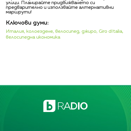
улици. Планирайте придвижването си
предварително и използвайте алтернативни
маршрути!
Ключови думи:
Италия,
колоездене,
велосипед,
джиро,
Giro dItalia,
велосипедна икономика