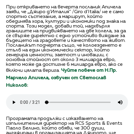
При откриването на вечерта посланик Апичела
заяви, че „Джиро д’Италия“ /Giro d'Italia/ не е само
спортно състезание, а маршрут, който
обединява хора, култури и икономики под знака на
спорта. Този модел, добави той, надхвърля
границите на придвижването на две колела, за да
се свърже директно с едно устойчиво виждане за
бъдещето на градовете и качеството на живот.
Посланикът подчерта също, че колоезденето е
стълб на един икономически сектор, който
генерира ценности, заетост и иновации, с
основна стойност от около 3 милиарда евро,
която може да достигне 6 милиарда евро, ако се
включи цялата верига.
Чуйте повече от Н.Пр.
Марчело Апичела, озвучен от Светослав
Николов:
Програмата продължи с изказването на
изпълнителния директор на RCS Sports & Events
Паоло Белино, който обяви, че 300 души,
ангажирани в организацията на Джирото, ще