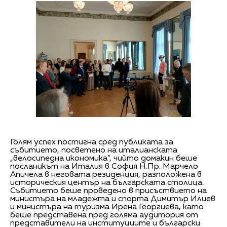
Голям успех постигна сред публиката за
събитието, посветено на италианската
„велосипедна икономика“, чийто домакин беше
посланикът на Италия в София Н.Пр. Марчело
Апичела в неговата резиденция, разположена в
историческия център на българската столица.
Събитието беше проведено в присъствието на
министъра на младежта и спорта Димитър Илиев
и министъра на туризма Ирена Георгиева, като
беше представена пред голяма аудитория от
представители на институциите и български