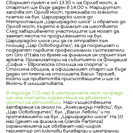
Сборният пункт е от 13:30 ч. на Орлов мост, а
стартът ще бъде даден в 14:00 ч. Маршрутът
започва от Орлов мост, преминава по южното
платно на бул. Цариградско шосе до
Метростанция „Цариградско шосе“ и обратно до
Орлов мост, където е финалът на шествието.
След завършването участниците ще могат да
заемат места по продължението на бул.
Цариградско шосе или да се отправят към
площад „Цар Освободител“, за да посрещнат и
подкрепят първите професионални състезатели
от Giro d’Italia по време на финалния им спринт към
арката. Организатори на събитието са Фондация
„София – Европейска столица на спорта“ и
Столична община, a oфициалният старт ще бъде
даден от кмета на столицата Васил Терзиев,
който ще приветства присъстващите и ще се
включи в инициативата.
В периода 7-11 май в централната част на града
ще има поетапни ограничения за движение и
достъп на автомобили.
Най-съществените
затваряния са около пл. „Александър Невски“, бул.
„Цар Освободител“, бул. „Васил Левски“ и по
протежението на бул. „Цариградско шосе“. На 10
май (денят на финала на Grande Partenza)
ограниченията ще обхванат най-широк
периметър от ключови булеварди и централни