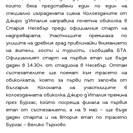
които бяха представени един по един на
специално изградената сцена. Колоездачите от
Джиро д’Италия направиха почетна обиколка в
Стария Несебър преди официалния старт на
надпреварата. Участниците преминаха по
улиците на древния град привличайки вниманието
на жители, гости и туристи, съобщава БТА.
Официалният старт на първия етап ще бъде
даден в 14:30ч. от стадиона в Несебър. Оттам
състезателите ще поемат към трасето на
обиколката, която за първи път започва от
България. Колоната на участниците в
колоездачната обиколка Джиро д`Италия премина
през Бургас, който посреща финала на първия
етап от състезанието, а на 9 май – ще бъде
даден старта и на втория етап по трасето
Бургас – Велико Търново.