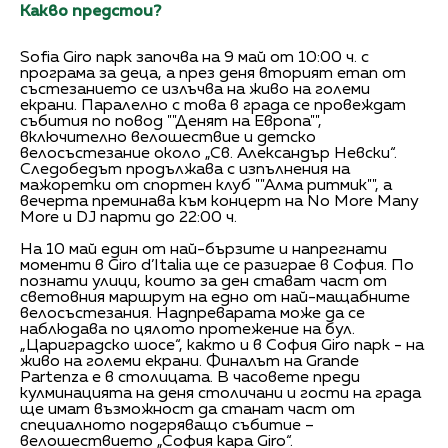
Какво предстои?
Sofia Giro парк започва на 9 май от 10:00 ч. с
програма за деца, а през деня вторият етап от
състезанието се излъчва на живо на големи
екрани. Паралелно с това в града се провеждат
събития по повод ""Денят на Европа"",
включително велошествие и детско
велосъстезание около „Св. Александър Невски“.
Следобедът продължава с изпълнения на
мажоретки от спортен клуб ""Алма ритмик"", а
вечерта преминава към концерт на No More Many
More и DJ парти до 22:00 ч.
На 10 май един от най-бързите и напрегнати
моменти в Giro d’Italia ще се разиграе в София. По
познати улици, които за ден стават част от
световния маршрут на едно от най-мащабните
велосъстезания. Надпреварата може да се
наблюдава по цялото протежение на бул.
„Цариградско шосе“, както и в София Giro парк - на
живо на големи екрани. Финалът на Grande
Partenza е в столицата. В часовете преди
кулминацията на деня столичани и гости на града
ще имат възможност да станат част от
специалното подгряващо събитие –
велошествието „София кара Giro“.