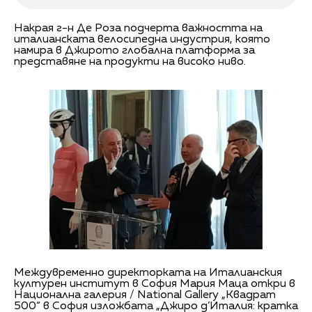
Накрая г-н Де Роза подчерта важността на
италианската велосипедна индустрия, която
намира в Джирото глобална платформа за
представяне на продукти на високо ниво.
Междувременно директорката на Италианския
културен институт в София Мария Маца откри в
Национална галерия / National Gallery
„Квадрат
500“ в София изложбата „Джиро д’Италия: кратка