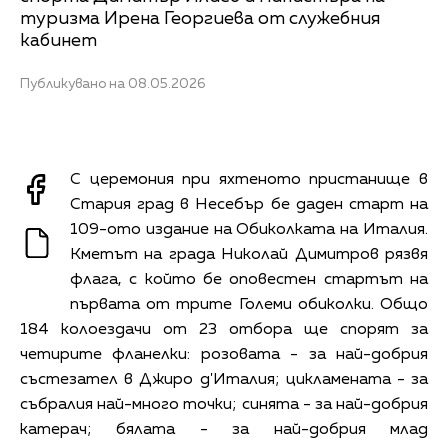
туризма Ирена Георгиева от служебния
кабинет
Публикувано на 08.05.2026
С церемония при яхтеното пристанище в
Стария град в Несебър бе даден старт на
109-ото издание на Обиколката на Италия.
Кметът на града Николай Димитров рязвя
флага, с който бе оповестен стартът на
първата от трите Големи обиколки. Общо
184 колоездачи от 23 отбора ще спорят за
четирите фланелки: розовата - за най-добрия
състезател в Джиро д'Италия; цикламената - за
събралия най-много точки; синята - за най-добрия
катерач; бялата - за най-добрия млад