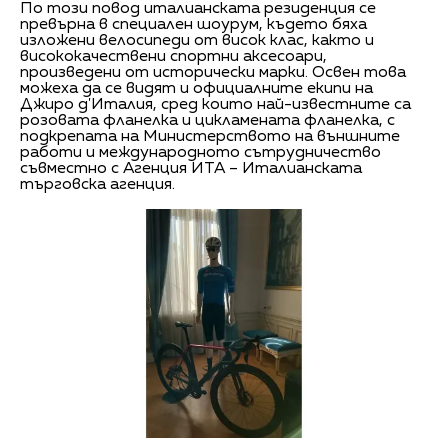
По този повод италианската резиденция се
превърна в специален шоурум, където бяха
изложени велосипеди от висок клас, както и
висококачествени спортни аксесоари,
произведени от исторически марки. Освен това
можеха да се видят и официалните екипи на
Джиро д'Италия, сред които най-известните са
розовата фланелка и цикламената фланелка, с
подкрепата на Министерството на външните
работи и международното сътрудничество
съвместно с Агенция ИТА – Италианската
търговска агенция.