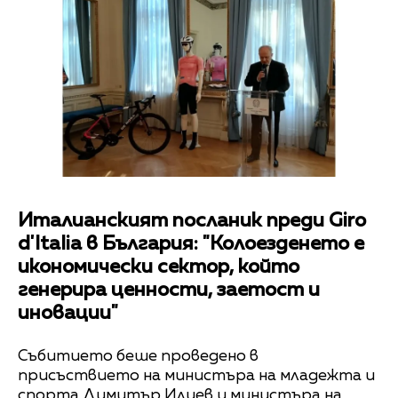
Италианският посланик преди Giro
d'Italia в България: "Колоезденето е
икономически сектор, който
генерира ценности, заетост и
иновации"
Събитието беше проведено в
присъствието на министъра на младежта и
спорта Димитър Илиев и министъра на