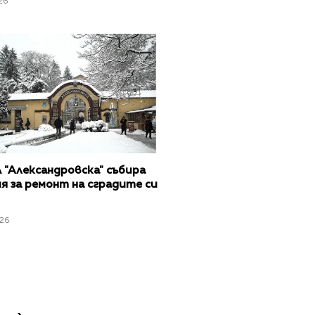
26
"Александровска" събира
я за ремонт на сградите си
26
›