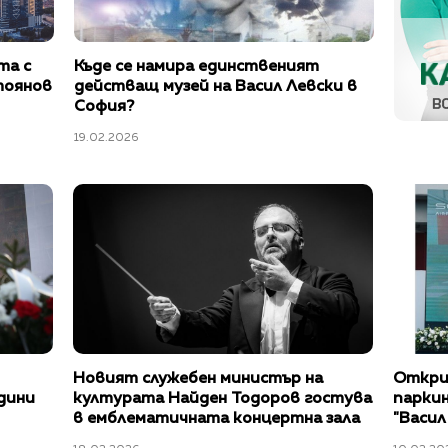
та с
Къде се намира единственият
тоянов
действащ музей на Васил Левски в
София?
19.02.2026
Новият служебен министър на
Откри
дини
културата Найден Тодоров гостува
паркин
в емблематичната концертна зала
"Васил
Тонхале - Цюрих