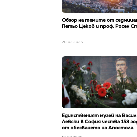
Обзор на темите от седмица
Петьо Цеков и проф. Росен С
20.02.2026
Единственият музей на Васил
Левски в София чества 153 го
от обесването на Апостола