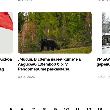
18.02.2026
10.02.20
зложба
„Мисия: В света на мечките“ на
УМБАЛ 
Ладислав Цветков в bTV
дарени
ад
Репортерите разказва за
популациите на тези животни в
09.02.2026
06.02.20
България и Румъния