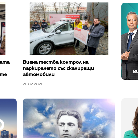
ната
Виена тества контрол на
паркирането със сканиращи
ете
автомобили
ен
26.02.2026