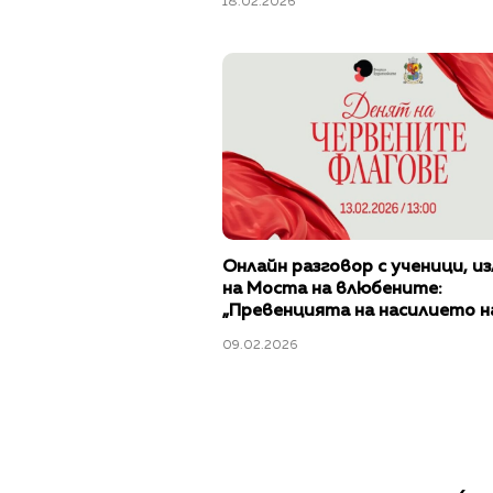
18.02.2026
Онлайн разговор с ученици, и
на Моста на влюбените:
„Превенцията на насилието н
жени е ключова“
09.02.2026
‹