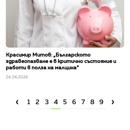
Красимир Митов: „Българското
здравеопазване е в критично състояние и
работи в полза на малцина“
24.06.2026
›
‹
1
2
3
4
5
6
7
8
9