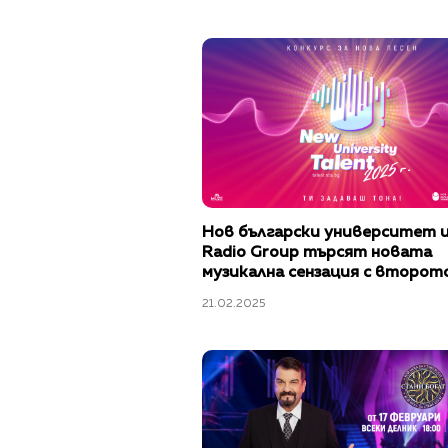
Нов български университет и
Radio Group търсят новата
музикална сензация с второт
издание на конкурса „New Univ
21.02.2025
Talent"