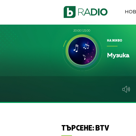
НО
20:00
|
21:00
НА ЖИВО
Музика
ТЪРСЕНЕ:
BTV