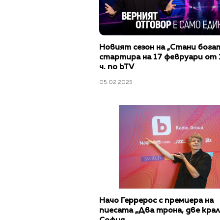
Новият сезон на „Стани бога
стартира на 17 февруари от 
ч. по bTV
05.02.2025
Начо Геррерос с премиера на
пиесата „Два трона, две крал