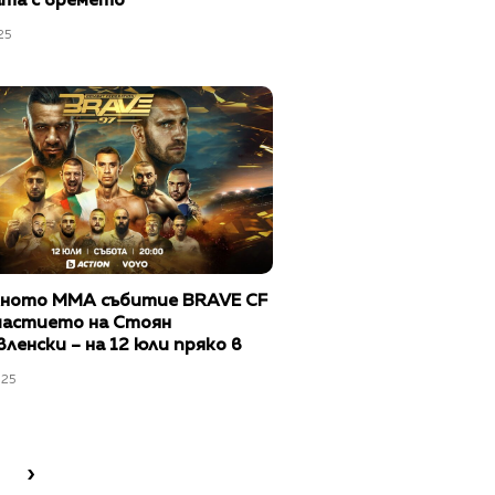
ата с времето
25
лното ММА събитие BRAVE CF
участието на Стоян
ленски – на 12 юли пряко в
те на bTV Media Group
025
›