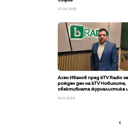
София
10.09.2025
Асен Иванов пред bTV Radio з
рожден ден на bTV Новините,
обективната журналистика 
адреналина в работата
18.11.2024
‹