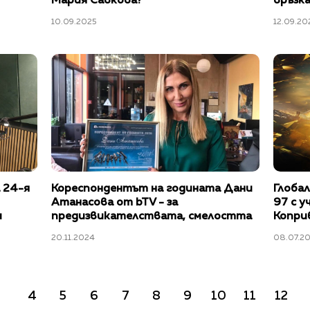
Мария Савкова?
връзк
10.09.2025
12.09.20
а 24-я
Кореспондентът на годината Дани
Глоба
Атанасова от bTV - за
97 с 
и
предизвикателствата, смелостта
Коприв
и отдадеността в професията и
канали
20.11.2024
08.07.2
извън нея
4
5
6
7
8
9
10
11
12