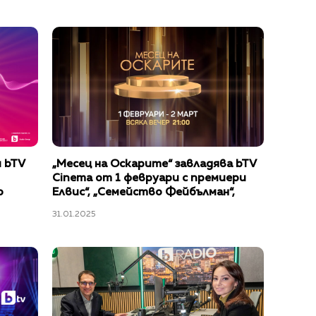
 bTV
„Месец на Оскарите“ завладява bTV
Cinema от 1 февруари с премиери
о
Елвис“, „Семейство Фейбълман“,
ersity
„Завръщане в Америка“ и още
31.01.2025