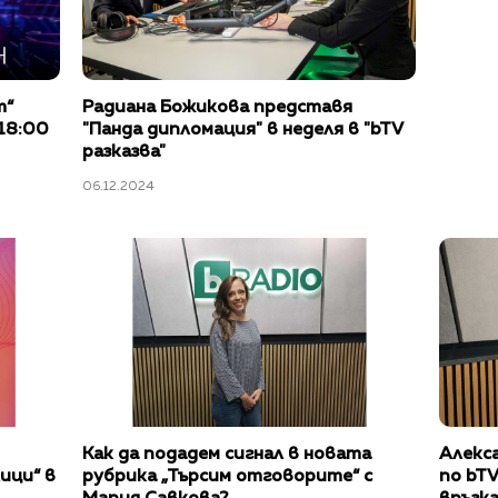
т“
Радиана Божикова представя
18:00
"Панда дипломация" в неделя в "bTV
разказва"
06.12.2024
Как да подадем сигнал в новата
Алекса
ици“ в
рубрика „Търсим отговорите“ с
по bTV