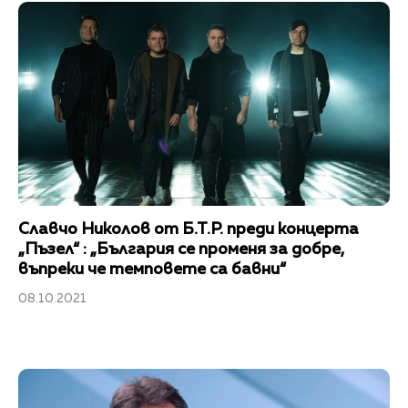
Славчо Николов от Б.Т.Р. преди концерта
„Пъзел“ : „България се променя за добре,
въпреки че темповете са бавни“
08.10.2021