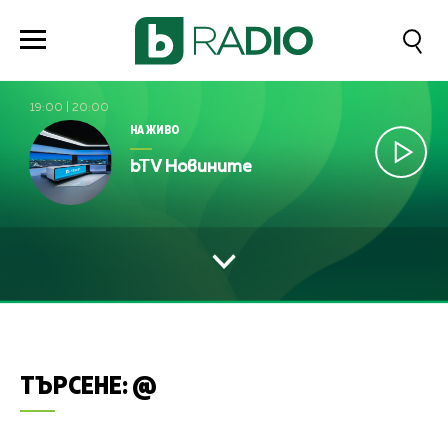
19:00
|
20:00
НА ЖИВО
bTV Новините
ТЪРСЕНЕ:
@