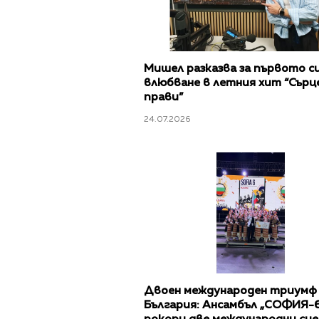
Мишел разказва за първото с
влюбване в летния хит “Сърц
прави”
24.07.2026
Двоен международен триумф 
България: Ансамбъл „СОФИЯ-6