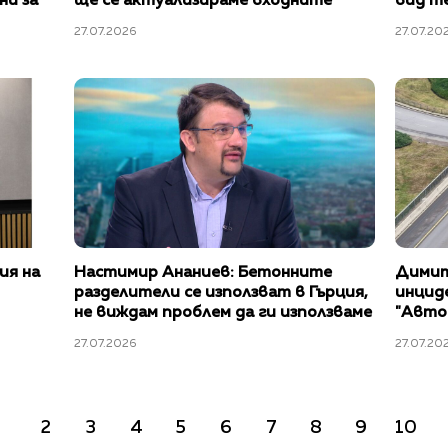
ни за
ще се актуализираме входните
вид т
такси"
27.07.2026
27.07.20
ия на
Настимир Ананиев: Бетонните
Димит
разделители се използват в Гърция,
инциде
не виждам проблем да ги използваме
"Автоб
и ние
манти
27.07.2026
27.07.20
2
3
4
5
6
7
8
9
10