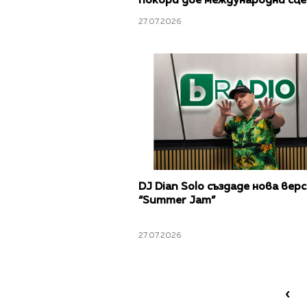
покори две международни сце
по-малко от месец
27.07.2026
DJ Dian Solo създаде нова верс
“Summer Jam”
27.07.2026
‹