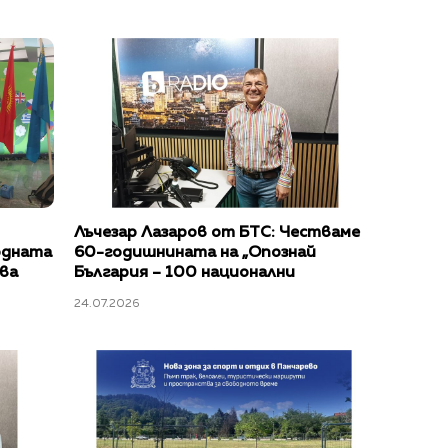
Лъчезар Лазаров от БТС: Честваме
одната
60-годишнината на „Опознай
ва
България – 100 национални
туристически обекта“
24.07.2026