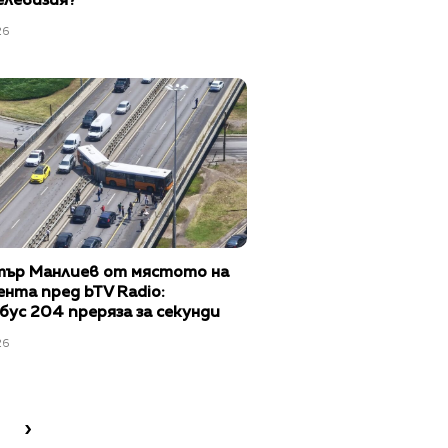
елевизия?
26
ър Манлиев от мястото на
нта пред bTV Radio:
ус 204 преряза за секунди
нелата на Цариградско шосе"
26
›