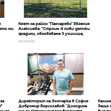
и
Кмет на район "Панчарево" Евгения
ето ми
Алексиева: "Строим 4 нови детски
градини, обновяваме 3 училища,
изграждаме велоалея до
24.07.2026
Панчаревското езеро"
за
Директорът на Зоопарка в София
Калина
“
Добромир Бориславов: "Догодина
Защо 