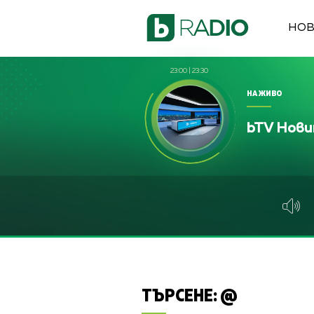
НО
23:00
|
23:30
НА ЖИВО
bTV Нов
ТЪРСЕНЕ:
@